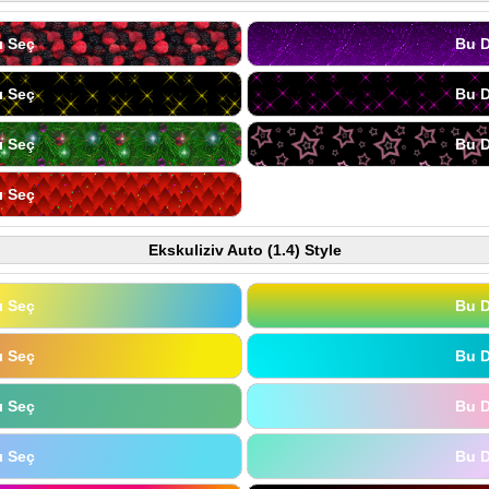
ı Seç
Bu D
ı Seç
Bu D
ı Seç
Bu D
ı Seç
Ekskuliziv Auto (1.4) Style
ı Seç
Bu D
ı Seç
Bu D
ı Seç
Bu D
ı Seç
Bu D