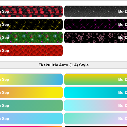
ı Seç
Bu D
ı Seç
Bu D
ı Seç
Bu D
ı Seç
Ekskuliziv Auto (1.4) Style
ı Seç
Bu D
ı Seç
Bu D
ı Seç
Bu D
ı Seç
Bu D