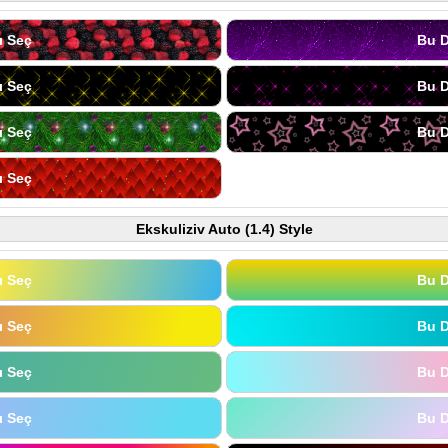
ı Seç
Bu D
ı Seç
Bu D
ı Seç
Bu D
ı Seç
Ekskuliziv Auto (1.4) Style
ı Seç
Bu D
ı Seç
Bu D
ı Seç
Bu D
ı Seç
Bu D