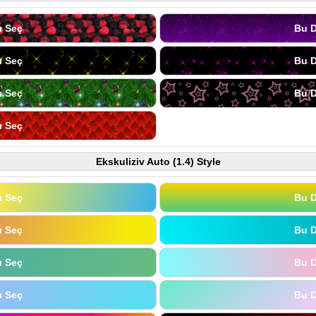
ı Seç
Bu D
ı Seç
Bu D
ı Seç
Bu D
ı Seç
Ekskuliziv Auto (1.4) Style
ı Seç
Bu D
ı Seç
Bu D
ı Seç
Bu D
ı Seç
Bu D