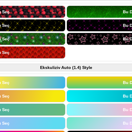
ı Seç
Bu D
ı Seç
Bu D
ı Seç
Bu D
ı Seç
Ekskuliziv Auto (1.4) Style
ı Seç
Bu D
ı Seç
Bu D
ı Seç
Bu D
ı Seç
Bu D