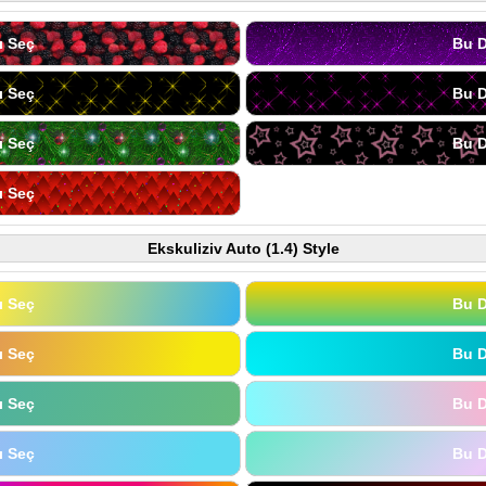
ı Seç
Bu D
ı Seç
Bu D
ı Seç
Bu D
ı Seç
Ekskuliziv Auto (1.4) Style
ı Seç
Bu D
ı Seç
Bu D
ı Seç
Bu D
ı Seç
Bu D