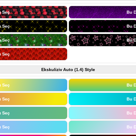
ı Seç
Bu D
ı Seç
Bu D
ı Seç
Bu D
ı Seç
Ekskuliziv Auto (1.4) Style
ı Seç
Bu D
ı Seç
Bu D
ı Seç
Bu D
ı Seç
Bu D