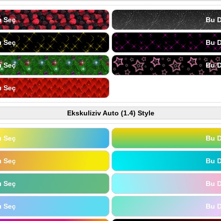
ı Seç
Bu D
ı Seç
Bu D
ı Seç
Bu D
ı Seç
Ekskuliziv Auto (1.4) Style
ı Seç
Bu D
ı Seç
Bu D
ı Seç
Bu D
ı Seç
Bu D