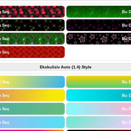
ı Seç
Bu D
ı Seç
Bu D
ı Seç
Bu D
ı Seç
Ekskuliziv Auto (1.4) Style
ı Seç
Bu D
ı Seç
Bu D
ı Seç
Bu D
ı Seç
Bu D