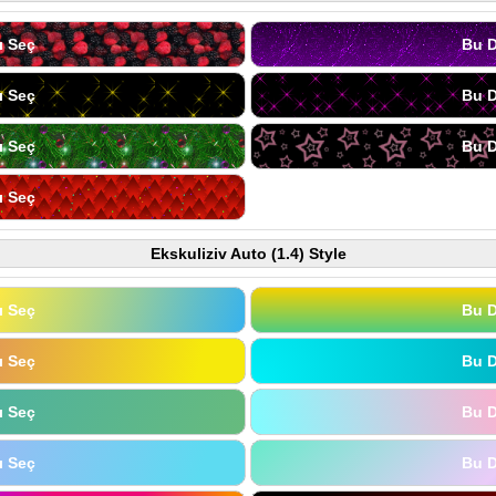
ı Seç
Bu D
ı Seç
Bu D
ı Seç
Bu D
ı Seç
Ekskuliziv Auto (1.4) Style
ı Seç
Bu D
ı Seç
Bu D
ı Seç
Bu D
ı Seç
Bu D