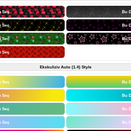
ı Seç
Bu D
ı Seç
Bu D
ı Seç
Bu D
ı Seç
Ekskuliziv Auto (1.4) Style
ı Seç
Bu D
ı Seç
Bu D
ı Seç
Bu D
ı Seç
Bu D