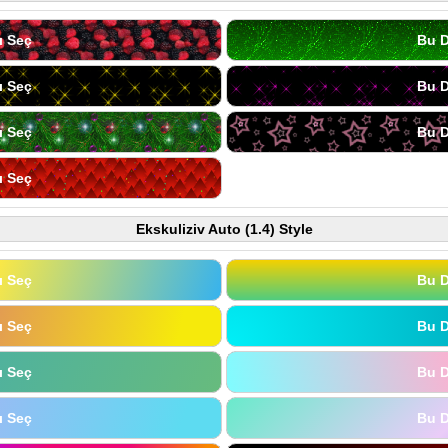
ı Seç
Bu D
ı Seç
Bu D
ı Seç
Bu D
ı Seç
Ekskuliziv Auto (1.4) Style
ı Seç
Bu D
ı Seç
Bu D
ı Seç
Bu D
ı Seç
Bu D