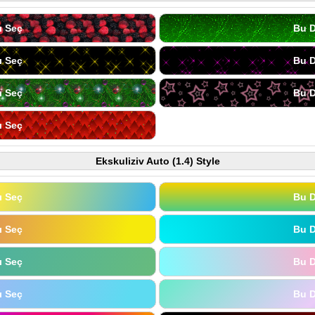
ı Seç
Bu D
ı Seç
Bu D
ı Seç
Bu D
ı Seç
Ekskuliziv Auto (1.4) Style
ı Seç
Bu D
ı Seç
Bu D
ı Seç
Bu D
ı Seç
Bu D