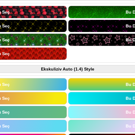
ı Seç
Bu D
ı Seç
Bu D
ı Seç
Bu D
ı Seç
Ekskuliziv Auto (1.4) Style
ı Seç
Bu D
ı Seç
Bu D
ı Seç
Bu D
ı Seç
Bu D