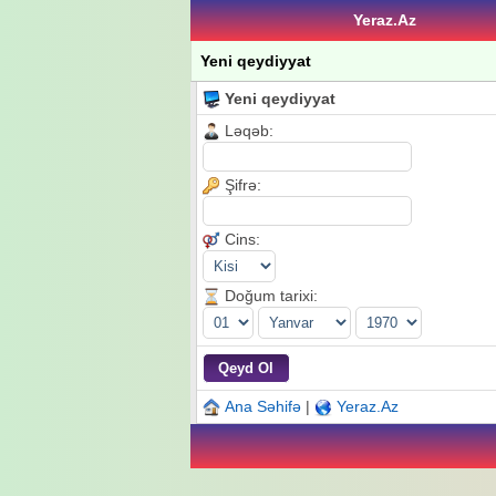
Yeraz.Az
Yeni qeydiyyat
Yeni qeydiyyat
Ləqəb:
Şifrə:
Cins:
Doğum tarixi:
Ana Səhifə
|
Yeraz.Az