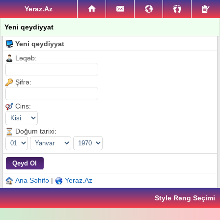
Yeraz.Az
Yeni qeydiyyat
Yeni qeydiyyat
Ləqəb:
Şifrə:
Cins:
Doğum tarixi:
Ana Səhifə
|
Yeraz.Az
Style Rəng Seçimi