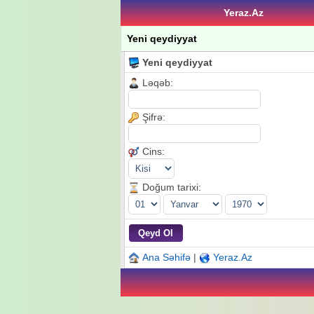
Yeraz.Az
Yeni qeydiyyat
Yeni qeydiyyat
Ləqəb:
Şifrə:
Cins:
Doğum tarixi:
Ana Səhifə
|
Yeraz.Az