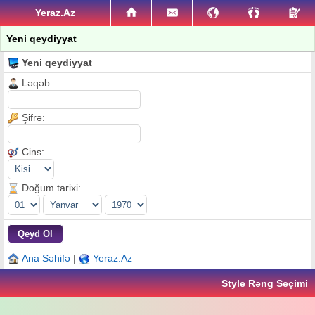
Yeraz.Az
Yeni qeydiyyat
Yeni qeydiyyat
Ləqəb:
Şifrə:
Cins:
Doğum tarixi:
Ana Səhifə
|
Yeraz.Az
Style Rəng Seçimi