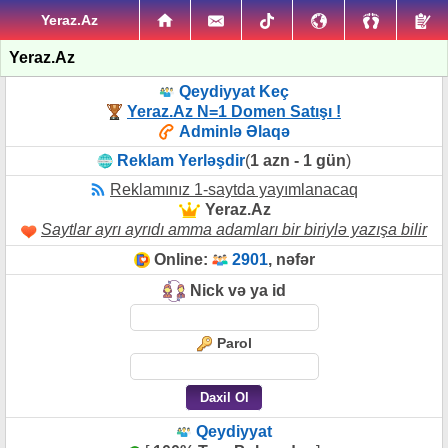
Yeraz.Az
Yeraz.Az
Qeydiyyat Keç
Yeraz.Az N=1 Domen Satışı !
Adminlə Əlaqə
Reklam Yerləşdir
(
1 azn - 1 gün
)
Reklamınız 1-saytda yayımlanacaq
Yeraz.Az
Saytlar ayrı ayrıdı amma adamları bir biriylə yazışa bilir
Online:
2901
, nəfər
Nick və ya id
Parol
Qeydiyyat