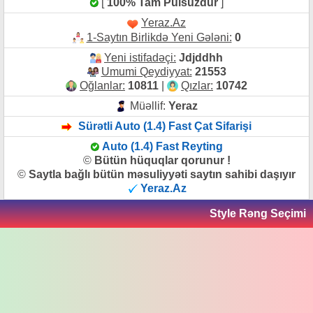
[
100% Tam Pulsuzdur
]
Yeraz.Az
1-Saytın Birlikdə Yeni Gələni:
0
Yeni istifadəçi:
Jdjddhh
Umumi Qeydiyyat:
21553
Oğlanlar:
10811
|
Qızlar:
10742
Müəllif:
Yeraz
Sürətli Auto (1.4) Fast Çat Sifarişi
Auto (1.4) Fast Reyting
©
Bütün hüquqlar qorunur !
©
Saytla bağlı bütün məsuliyyəti saytın sahibi daşıyır
Yeraz.Az
Style Rəng Seçimi