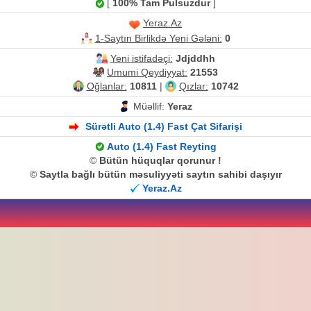
[
100% Tam Pulsuzdur
]
Yeraz.Az
1-Saytın Birlikdə Yeni Gələni:
0
Yeni istifadəçi:
Jdjddhh
Umumi Qeydiyyat:
21553
Oğlanlar:
10811
|
Qızlar:
10742
Müəllif:
Yeraz
Sürətli Auto (1.4) Fast Çat Sifarişi
Auto (1.4) Fast Reyting
©
Bütün hüquqlar qorunur !
©
Saytla bağlı bütün məsuliyyəti saytın sahibi daşıyır
Yeraz.Az