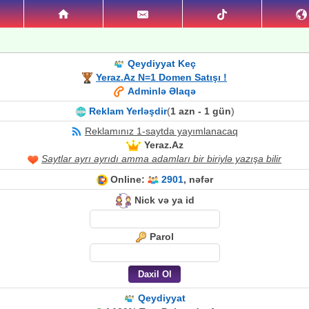
Qeydiyyat Keç
Yeraz.Az N=1 Domen Satışı !
Adminlə Əlaqə
Reklam Yerləşdir
(
1 azn - 1 gün
)
Reklamınız 1-saytda yayımlanacaq
Yeraz.Az
Saytlar ayrı ayrıdı amma adamları bir biriylə yazışa bilir
Online:
2901
, nəfər
Nick və ya id
Parol
Qeydiyyat