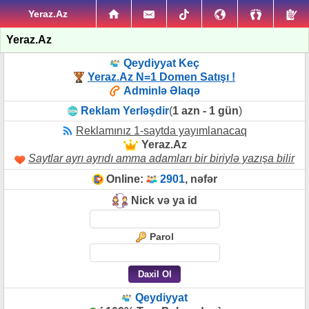
Yeraz.Az
Yeraz.Az
Qeydiyyat Keç
Yeraz.Az N=1 Domen Satışı !
Adminlə Əlaqə
Reklam Yerləşdir
(
1 azn - 1 gün
)
Reklamınız 1-saytda yayımlanacaq
Yeraz.Az
Saytlar ayrı ayrıdı amma adamları bir biriylə yazışa bilir
Online:
2901
, nəfər
Nick və ya id
Parol
Qeydiyyat