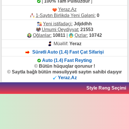
[
100% Tam Pulsuzdur
]
Yeraz.Az
1-Saytın Birlikdə Yeni Gələni:
0
Yeni istifadəçi:
Jdjddhh
Umumi Qeydiyyat:
21553
Oğlanlar:
10811
|
Qızlar:
10742
Müəllif:
Yeraz
Sürətli Auto (1.4) Fast Çat Sifarişi
Auto (1.4) Fast Reyting
©
Bütün hüquqlar qorunur !
©
Saytla bağlı bütün məsuliyyəti saytın sahibi daşıyır
Yeraz.Az
Style Rəng Seçimi