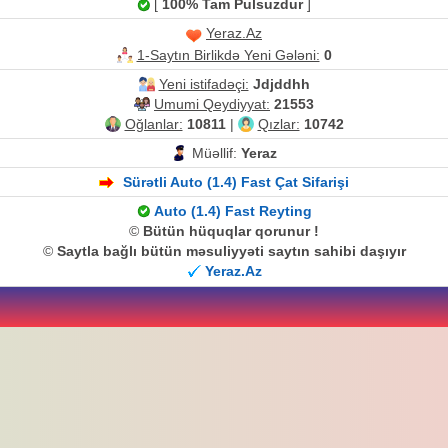
[
100% Tam Pulsuzdur
]
Yeraz.Az
1-Saytın Birlikdə Yeni Gələni:
0
Yeni istifadəçi:
Jdjddhh
Umumi Qeydiyyat:
21553
Oğlanlar:
10811
|
Qızlar:
10742
Müəllif:
Yeraz
Sürətli Auto (1.4) Fast Çat Sifarişi
Auto (1.4) Fast Reyting
©
Bütün hüquqlar qorunur !
©
Saytla bağlı bütün məsuliyyəti saytın sahibi daşıyır
Yeraz.Az