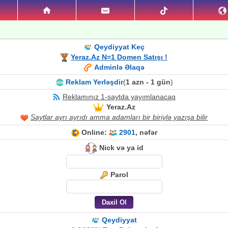
Qeydiyyat Keç
Yeraz.Az N=1 Domen Satışı !
Adminlə Əlaqə
Reklam Yerləşdir
(
1 azn - 1 gün
)
Reklamınız 1-saytda yayımlanacaq
Yeraz.Az
Saytlar ayrı ayrıdı amma adamları bir biriylə yazışa bilir
Online:
2901
, nəfər
Nick və ya id
Parol
Qeydiyyat